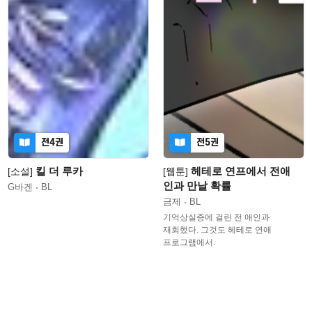
전4권
전5권
킬 더 루카
헤테로 연프에서 전애
[소설]
[웹툰]
인과 만날 확률
G바겐
BL
금제
BL
기억상실증에 걸린 전 애인과
재회했다. 그것도 헤테로 연애
프로그램에서.