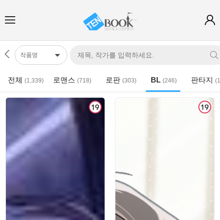
전체
로맨스
로판
BL
판타지
(1,339)
(718)
(303)
(246)
(