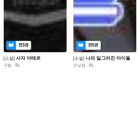
전3권
전0권
사자 아테르
나의 일그러진 아이돌
[소설]
[소설]
구밤
BL
모닝캄
BL