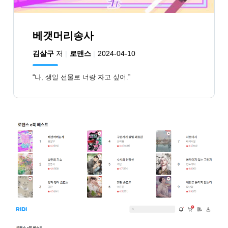
베갯머리송사
김살구
저
로맨스
2024-04-10
“나, 생일 선물로 너랑 자고 싶어.”