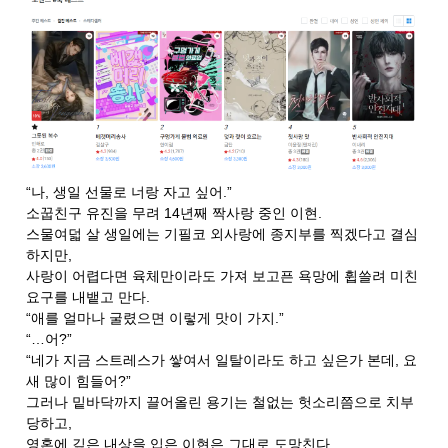
“나, 생일 선물로 너랑 자고 싶어.”
소꿉친구 유진을 무려 14년째 짝사랑 중인 이현.
스물여덟 살 생일에는 기필코 외사랑에 종지부를 찍겠다고 결심
하지만,
사랑이 어렵다면 육체만이라도 가져 보고픈 욕망에 휩쓸려 미친
요구를 내뱉고 만다.
“애를 얼마나 굴렸으면 이렇게 맛이 가지.”
“…어?”
“네가 지금 스트레스가 쌓여서 일탈이라도 하고 싶은가 본데, 요
새 많이 힘들어?”
그러나 밑바닥까지 끌어올린 용기는 철없는 헛소리쯤으로 치부
당하고,
영혼에 깊은 내상을 입은 이현은 그대로 도망친다.