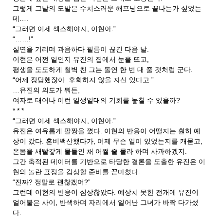
그렇게 그날의 도발은 수치스러운 해프닝으로 끝나는가 싶었는
데….
“그러면 이제 섹스해야지, 이현아.”
“……!”
실연을 기리며 과음하다 필름이 끊긴 다음 날.
이현은 어쩐 일인지 유진의 집에서 눈을 뜨고,
평생을 도도하게 철벽 친 그는 돌연 한 번 대 줄 것처럼 군다.
“어제 장담했잖아. 후회하지 않을 자신 있다고.”
…유진의 의도가 뭐든,
여자로 태어나 이런 일생일대의 기회를 놓칠 수 있을까?
* * *
“그러면 이제 섹스해야지, 이현아.”
유진은 여유롭게 팔짱을 꼈다. 이현의 반응이 어떨지는 훤히 예
상이 갔다. 혼비백산했다가, 어제 무슨 일이 있었는지를 캐묻고,
온몸을 새빨갛게 물들인 채 어쩔 줄 몰라 하며 사과하겠지.
그간 축적된 데이터를 기반으로 타당한 결론을 도출한 유진은 이
현의 놀란 표정을 감상할 준비를 끝마쳤다.
“진짜? 정말로 괜찮겠어?”
그런데 이현의 반응이 심상찮았다. 예상치 못한 전개에 유진이
얼어붙은 사이, 반색하며 자리에서 일어난 그녀가 바짝 다가섰
다.