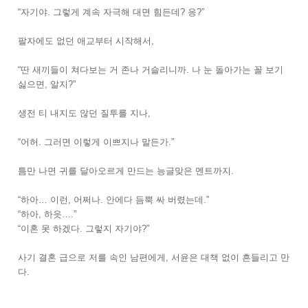
“자기야. 그렇게 계속 자극해 대면 힘든데? 응?”
팔자에도 없던 애교부터 시작해서,
“딴 새끼들이 쳐다보는 거 존나 거슬리니까. 나 눈 돌아가는 꼴 보기
싫으면, 알지?”
생전 티 내지도 않던 질투를 지나,
“어허. 그러면 이렇게 이쁘지나 말든가.”
틈만 나면 귀를 달아오르게 만드는 능글맞은 멘트까지.
“하아… 이런, 어쩌나. 안에다 듬뿍 싸 버렸는데.”
“하아, 하읏….”
“이혼 못 하겠다. 그렇지 자기야?”
사기 결혼 급으로 저를 속인 남편에게, 서윤은 대책 없이 흔들리고 만
다.