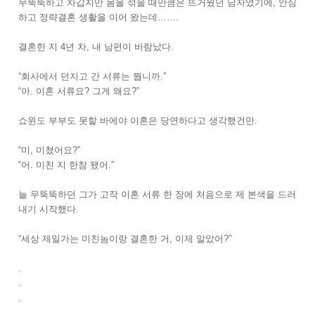
무뚝뚝하고 차갑지만 몸을 섞을 때만큼은 뜨거웠던 남자였기에, 안심
하고 정략결혼 생활을 이어 왔는데…….
결혼한 지 4년 차, 내 남편이 바람났다.
“회사에서 던지고 간 서류는 뭡니까.”
“아. 이혼 서류요? 그게 왜요?”
쇼윈도 부부도 못할 바에야 이혼은 당연하다고 생각했건만.
“미, 미쳤어요?”
“어. 미친 지 한참 됐어.”
늘 무뚝뚝하던 그가 고작 이혼 서류 한 장에 처음으로 제 본색을 드러
내기 시작했다.
“세상 제일가는 미친놈이랑 결혼한 거, 이제 알았어?”
.
.
.