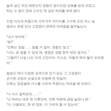
놀게 생긴 외모 때문인지 경험이 많으리란 오해를 받게 되었고,
하는 수 없이 연애 고수인 척 갖은 허세를 부려 왔다.
간접 지식과 허풍으로 겨우겨우 이미지를 고수해 오던 어느 날
캠퍼스 유명 인사 고정원이 연애의 어려움을 털어놓는다.
“네가 부러워.”
“뭐?”
“인휘는 정말…… 잘할 거 같아. 경험도 많고.”
“너도, 곧 잘할 수 있게 돼. 괜찮은 경험 한두 번만 생겨도.”
“그럴까? 사실 나도 이게 고민이야. 키스도, 어떻게 해야 될지 모르겠
어.”
잘생긴 데다 다정한 성격으로 인기 있는 그 고정원이
순수한 선망의 눈빛으로 반응해 온 탓일까.
인휘는 엉겁결에 키스를 가르쳐 주겠다는 약속을 해 버린다.
“너 키스 잘하던데…….”
“난 하라는 대로 한 거뿐인데. 인휘 덕분에 금방 늘었나 봐.”
“다, 다음에도, 한 번 정돈, 더 가르쳐 줄 수 있는데.”