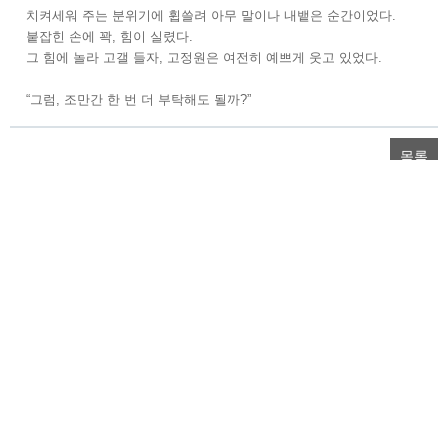
치켜세워 주는 분위기에 휩쓸려 아무 말이나 내뱉은 순간이었다.
붙잡힌 손에 꽉, 힘이 실렸다.
그 힘에 놀라 고갤 들자, 고정원은 여전히 예쁘게 웃고 있었다.
“그럼, 조만간 한 번 더 부탁해도 될까?”
목록
TOP
회사소개
이용약관
개인정보처리방침
공지사항
텐북