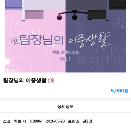
팀장님의 이중생활
5,000
원
상세정보
소설
차호
저
5,000
원
2026-05-20
로맨스
전2권