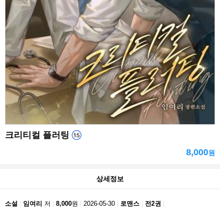
크리티컬 플러팅
8,000
원
상세정보
소설
임여리
저
8,000
원
2026-05-30
로맨스
전2권