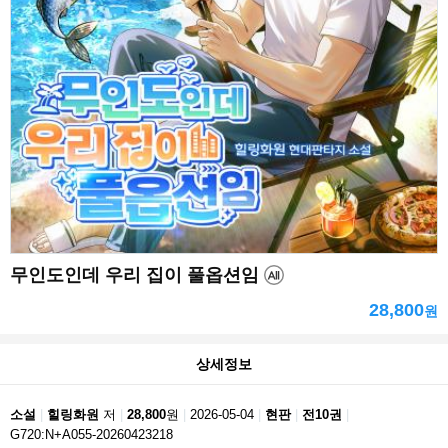
무인도인데 우리 집이 풀옵션임
28,800
원
상세정보
소설
힐링화원
저
28,800
원
2026-05-04
현판
전10권
G720:N+A055-20260423218