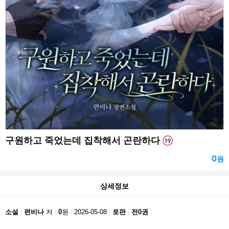
구원하고 죽었는데 집착해서 곤란하다
0
원
상세정보
소설
련비나
저
0
원
2026-05-08
로판
전0권