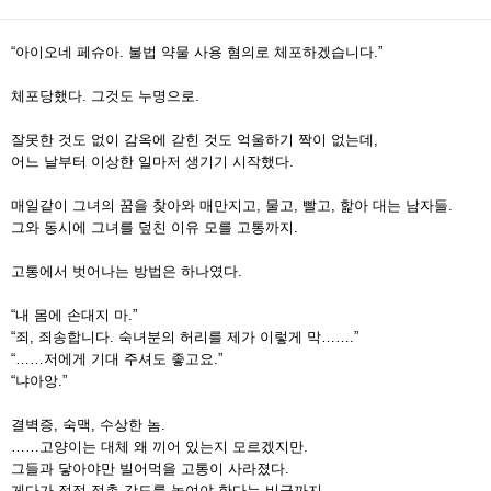
“아이오네 페슈아. 불법 약물 사용 혐의로 체포하겠습니다.”
체포당했다. 그것도 누명으로.
잘못한 것도 없이 감옥에 갇힌 것도 억울하기 짝이 없는데,
어느 날부터 이상한 일마저 생기기 시작했다.
매일같이 그녀의 꿈을 찾아와 매만지고, 물고, 빨고, 핥아 대는 남자들.
그와 동시에 그녀를 덮친 이유 모를 고통까지.
고통에서 벗어나는 방법은 하나였다.
“내 몸에 손대지 마.”
“죄, 죄송합니다. 숙녀분의 허리를 제가 이렇게 막…….”
“……저에게 기대 주셔도 좋고요.”
“냐아앙.”
결벽증, 숙맥, 수상한 놈.
……고양이는 대체 왜 끼어 있는지 모르겠지만.
그들과 닿아야만 빌어먹을 고통이 사라졌다.
게다가 점점 접촉 강도를 높여야 한다는 비극까지.