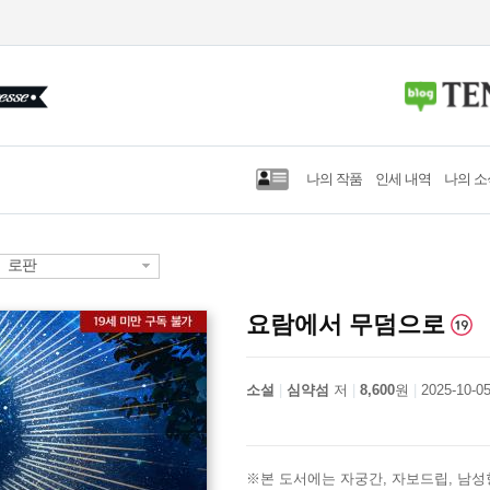
나의 작품
인세 내역
나의 소
로판
요람에서 무덤으로
소설
심약섬
저
8,600
원
2025-10-0
※본 도서에는 자궁간, 자보드립, 남성