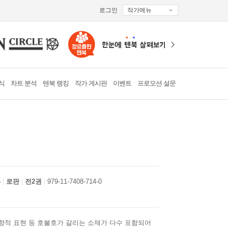
로그인
작가메뉴
식
차트 분석
텐북 랭킹
작가 게시판
이벤트
프로모션 설문
5
로판
전2권
979-11-7408-714-0
향적 표현 등 호불호가 갈리는 소재가 다수 포함되어