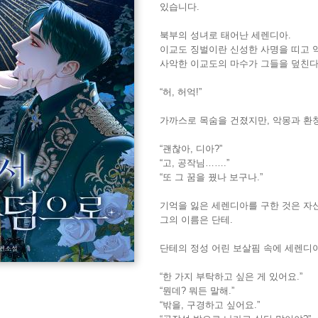
있습니다.
북부의 성녀로 태어난 세렌디아.
이교도 징벌이란 신성한 사명을 띠고 
사악한 이교도의 마수가 그들을 덮친다
“허, 허억!”
가까스로 목숨을 건졌지만, 악몽과 환
“괜찮아, 디아?”
“고, 공작님…….”
“또 그 꿈을 꿨나 보구나.”
기억을 잃은 세렌디아를 구한 것은 자
그의 이름은 단테.
단테의 정성 어린 보살핌 속에 세렌디
“한 가지 부탁하고 싶은 게 있어요.”
“뭔데? 뭐든 말해.”
“밖을, 구경하고 싶어요.”