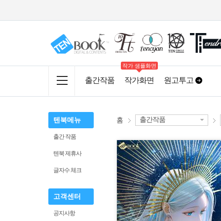
작가 샘플화면
출간작품
작가화면
원고투고
출간작품
텐북메뉴
홈
출간 작품
텐북 제휴사
글자수 체크
고객센터
공지사항