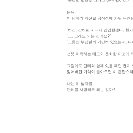
“공작성 밖으로 나가고 싶단 말이야?”
문득,
이 남자가 자신을 공작성에 가둬 두려는
“하긴. 갇혀만 지내서 갑갑했겠다. 환기
“그, 그래도 되는 건가요?”
“그동안 부담될까 가만히 있었는데, 디
선뜻 허락하는 태도와 온화한 미소에 
그럼에도 단테와 함께 있을 때면 왠지
잃어버린 기억이 돌아오면 이 혼란스러
나는 이 남자를,
단테를 사랑해도 되는 걸까?