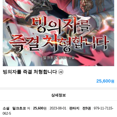
빙의자를 즉결 처형합니다
25,600
원
상세정보
소설
밀크초코
저
25,600
원
2023-08-01
판타지
전9권
979-11-7115-
062-5