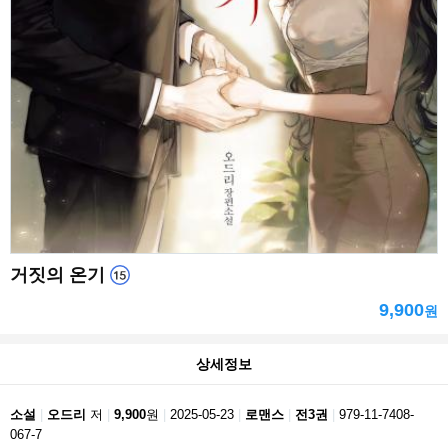
거짓의 온기
9,900
원
상세정보
소설
오드리
저
9,900
원
2025-05-23
로맨스
전3권
979-11-7408-
067-7